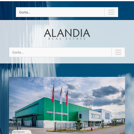
Go to...
Go to...
Sära 2 laohoone
Mõigu Tehnopark, Tallinn