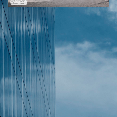
Üldpind –
2408 m²
Valmimine –
2008